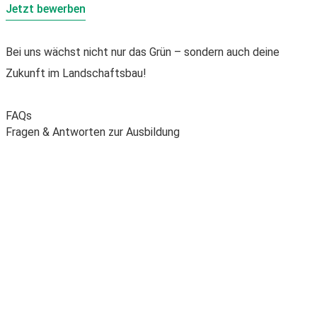
Jetzt bewerben
Bei uns wächst nicht nur das Grün – sondern auch deine
Zukunft im Landschaftsbau!
FAQs
Fragen & Antworten zur Ausbildung
Grundvoraussetzung ist in der Regel ein
Hauptschulabschluss oder ein vergleichbarer
Bildungsabschluss. Interesse an Natur, Pflanzen und
handwerklichem Arbeiten sind von Vorteil.