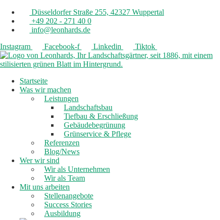
Düsseldorfer Straße 255, 42327 Wuppertal
+49 202 - 271 40 0
info@leonhards.de
Instagram
Facebook-f
Linkedin
Tiktok
Startseite
Was wir machen
Leistungen
Landschaftsbau
Tiefbau & Erschließung
Gebäudebegrünung
Grünservice & Pflege
Referenzen
Blog/News
Wer wir sind
Wir als Unternehmen
Wir als Team
Mit uns arbeiten
Stellenangebote
Success Stories
Ausbildung